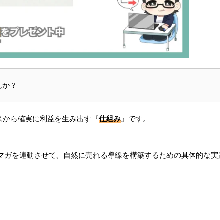
んか？
スから確実に利益を生み出す『
仕組み
』です。
ルマガを連動させて、自然に売れる導線を構築するための具体的な実