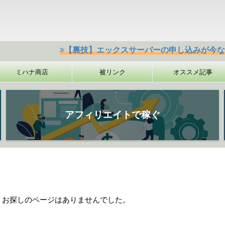
【裏技】エックスサーバーの申し込みが今なら5,000円
ミハナ商店
被リンク
オススメ記事
アフィリエイトで稼ぐ
。お探しのページはありませんでした。