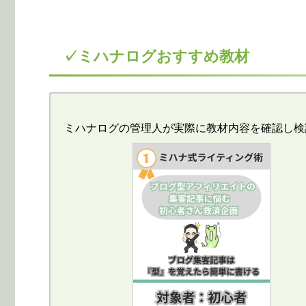
✓ミハナログおすすめ教材
ミハナログの管理人が実際に教材内容を確認し検