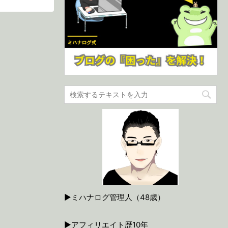
▶ミハナログ管理人（48歳）
▶アフィリエイト歴10年