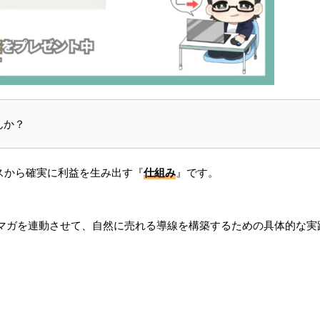
んか？
スから確実に利益を生み出す『
仕組み
』です。
ルマガを連動させて、自然に売れる導線を構築するための具体的な実