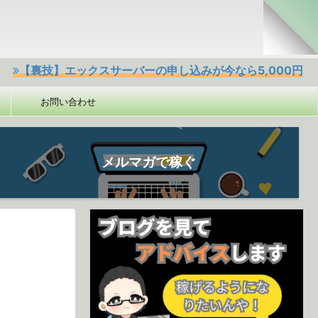
技】エックスサーバーの申し込みが今なら5,000円offクーポン
お問い合わせ
メルマガで稼ぐ