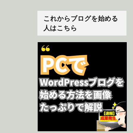
これからブログを始める
人はこちら