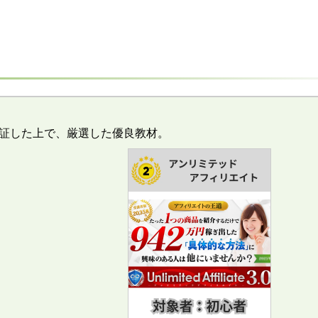
証した上で、厳選した優良教材。