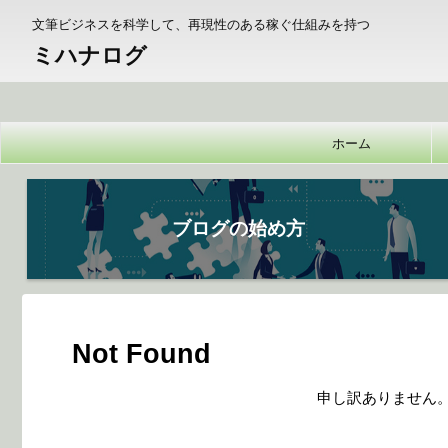
文筆ビジネスを科学して、再現性のある稼ぐ仕組みを持つ
ミハナログ
ホーム
ブログの始め方
Not Found
申し訳ありません