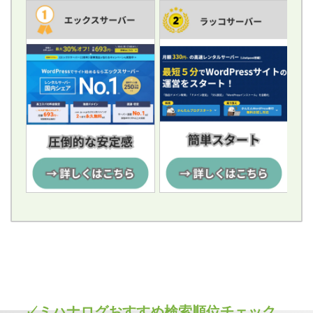
✓ミハナログおすすめ検索順位チェック