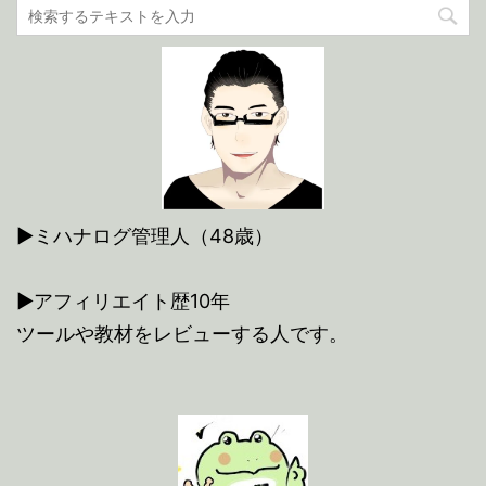
▶ミハナログ管理人（48歳）
▶アフィリエイト歴10年
ツールや教材をレビューする人です。