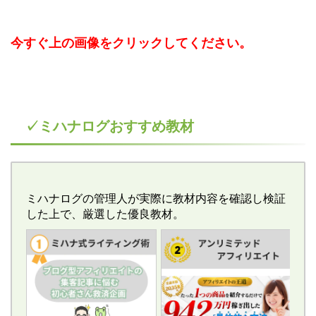
今すぐ上の画像をクリックしてください。
✓ミハナログおすすめ教材
ミハナログの管理人が実際に教材内容を確認し検証
した上で、厳選した優良教材。