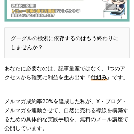
グーグルの検索に依存するのはもう終わりに
しませんか？
あなたに必要なのは、記事量産ではなく、1つのア
クセスから確実に利益を生み出す『
仕組み
』です。
メルマガ成約率20%を達成した私が、X・ブログ・
メルマガを連動させて、自然に売れる導線を構築す
るための具体的な実践手順を、無料のメール講座で
公開しています。