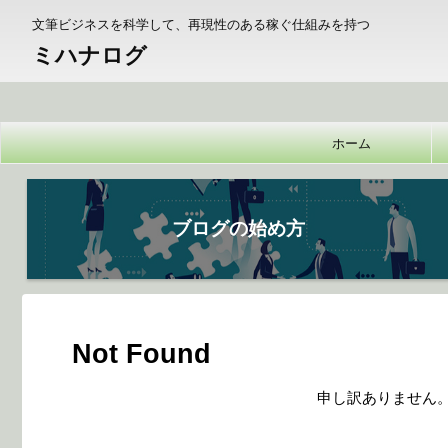
文筆ビジネスを科学して、再現性のある稼ぐ仕組みを持つ
ミハナログ
ホーム
ブログの始め方
Not Found
申し訳ありません