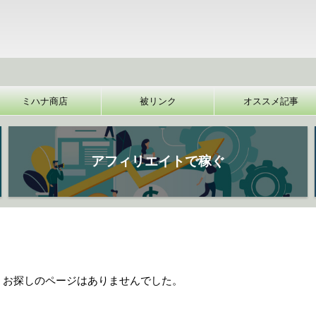
【裏技
ミハナ商店
被リンク
オススメ記事
アフィリエイトで稼ぐ
。お探しのページはありませんでした。