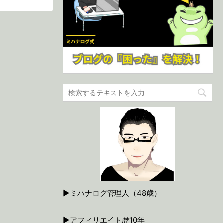
▶ミハナログ管理人（48歳）
▶アフィリエイト歴10年