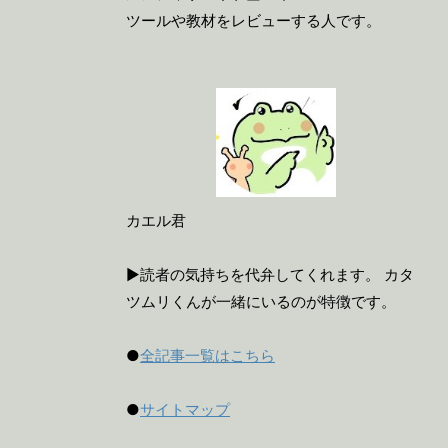
ツールや教材をレビューする人です。
カエル君
▶読者の気持ちを代弁してくれます。 カタ
ツムリくんが一緒にいるのが特徴です。
●
全記事一覧はこちら
●
サイトマップ