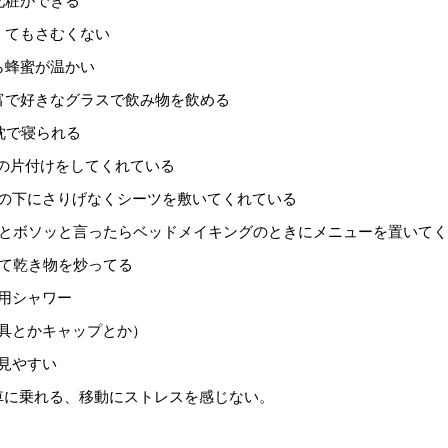
化粧ができる
くてもさむくない
ら蜂蜜が温かい
豊富で好きなグラスで飲み物を飲める
枕で寝られる
屋の片付けをしてくれている
トの下にさりげなくシーツを敷いてくれている
いるとボソッと言ったらベッドメイキングのときにメニューを置いて
して乾き物を炒ってる
専用シャワー
道具とかキャップとか）
が見やすい
電車に乗れる、移動にストレスを感じない。