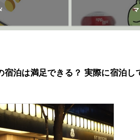
メ
マ
阪の宿泊は満足できる？ 実際に宿泊し