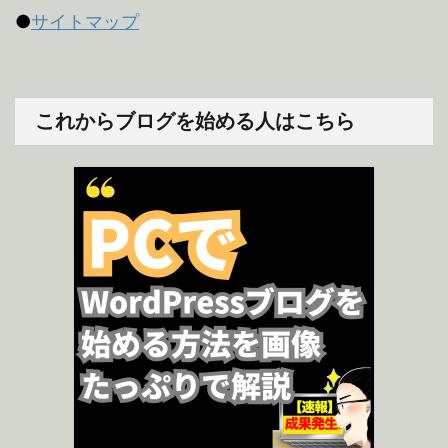
●
サイトマップ
これからブログを始める人はこちら