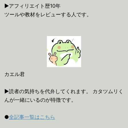
▶アフィリエイト歴10年
ツールや教材をレビューする人です。
カエル君
▶読者の気持ちを代弁してくれます。 カタツムリく
んが一緒にいるのが特徴です。
●
全記事一覧はこちら