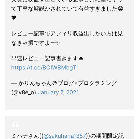
て丁寧な解説がされていて有益すぎました😭
💖
レビュー記事でアフィリ収益出したい方は見
なきゃ損ですよ〜✨
早速レビュー記事書きます🔥
https://t.co/BOIWBMbgTI
— かりんちゃん＠ブログ×プログラミング
(@v8e_o)
January 7, 2021
ミハナさん((
@sakuhana1357
))の期間限定記