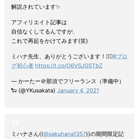
解説されています✨
アフィリエイト記事は
自信なくしてるんですが、
これで再起をかけてみます(笑)
ミハナ先生、ありがとうございます！🙇‍♂️
#ブロ
グ初心者
https://t.co/O6VSJGSTbZ
— かーたー＠那須でフリーランス（準備中）
🐑 (@YKusakata)
January 4, 2021
ミハナさん((
@sakuhana1357
))の期間限定記