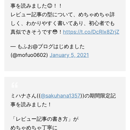
事を読みました😊！！
レビュー記事の型について、めちゃめちゃ詳
しく、わかりやすく書いてあり、初心者でも
真似できそうです😳！
https://t.co/DcRlx8ZrjZ
— もふお@ブログはじめました
(@mofuo0602)
January 5, 2021
ミハナさん((
@sakuhana1357
))の期間限定記
事を読みました！
「レビュー記事の書き方」が
めちゃめちゃ丁寧に