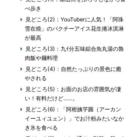
べ歩き
見どころ(2)：YouTuberに人気！「阿珠
雪在燒」のパクチーアイス花生捲冰淇淋
が最高
見どころ(3)：九ｲ分五味綜合魚丸湯の魯
肉飯や麺料理
見どころ(4)：自然たっぷりの景色に癒
やされる
見どころ(5)：お面のお店の雰囲気が凄
い！有料だけど……。
見どころ(6)：「阿柑姨芋圓（アーカン
イーユィユェン）」でお汁粉みたいなか
き氷を食べる