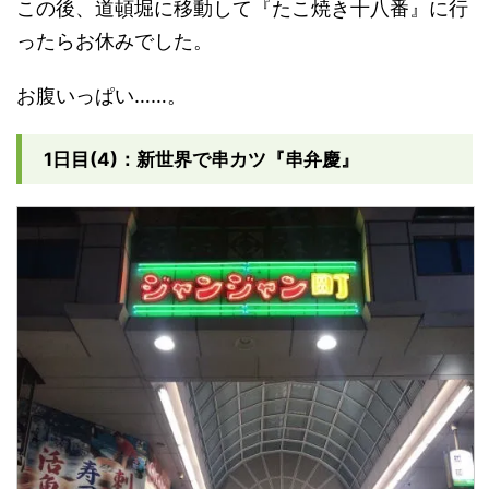
この後、道頓堀に移動して『たこ焼き十八番』に行
ったらお休みでした。
お腹いっぱい……。
1日目(4)：新世界で串カツ『串弁慶』