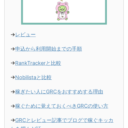
→
レビュー
→
申込から利用開始までの手順
→
RankTrackerと比較
→
Nobilistaと比較
→
稼ぎたい人にGRCをおすすめする理由
→
稼ぐために覚えておくべきGRCの使い方
→
GRCとレビュー記事でブログで稼ぐキッカ