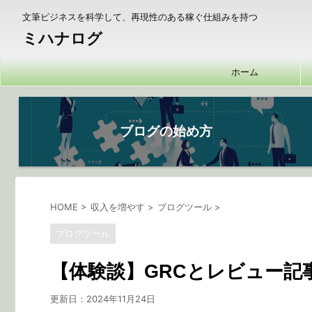
文筆ビジネスを科学して、再現性のある稼ぐ仕組みを持つ
ミハナログ
ホーム
ブログの始め方
HOME
>
収入を増やす
>
ブログツール
>
ブログツール
【体験談】GRCとレビュー
更新日：
2024年11月24日