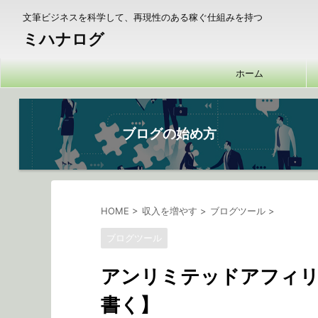
文筆ビジネスを科学して、再現性のある稼ぐ仕組みを持つ
ミハナログ
ホーム
ブログの始め方
HOME
>
収入を増やす
>
ブログツール
>
ブログツール
アンリミテッドアフィリ
書く】