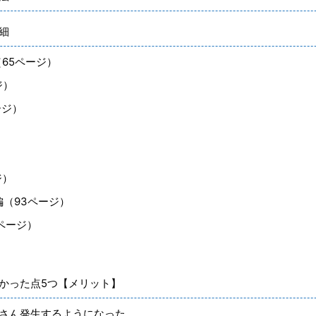
細
65ページ）
ジ）
ージ）
）
ジ）
（93ページ）
ページ）
良かった点5つ【メリット】
くさん発生するようになった