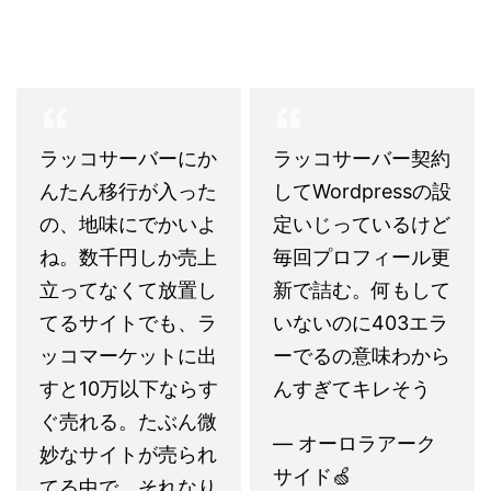
ラッコサーバーにか
ラッコサーバー契約
んたん移行が入った
してWordpressの設
の、地味にでかいよ
定いじっているけど
ね。数千円しか売上
毎回プロフィール更
立ってなくて放置し
新で詰む。何もして
てるサイトでも、ラ
いないのに403エラ
ッコマーケットに出
ーでるの意味わから
すと10万以下ならす
んすぎてキレそう
ぐ売れる。たぶん微
— オーロラアーク
妙なサイトが売られ
サイド🍏
てる中で、それなり