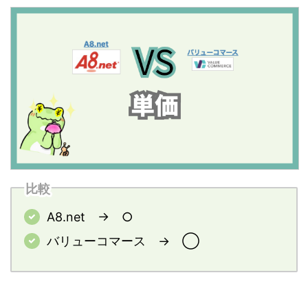
比較
A8.net → ○
バリューコマース → ◯