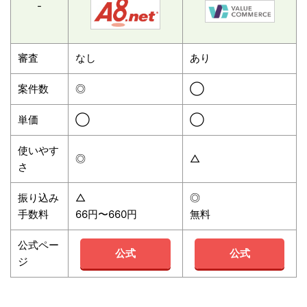
-
審査
なし
あり
案件数
◎
◯
単価
◯
◯
使いやす
◎
△
さ
振り込み
△
◎
手数料
66円〜660円
無料
公式ペー
公式
公式
ジ