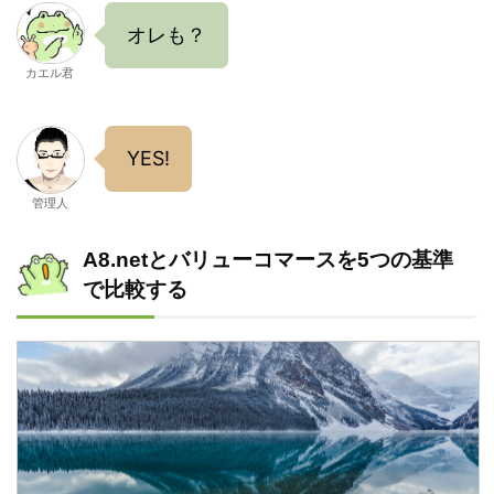
オレも？
カエル君
YES!
管理人
A8.netとバリューコマースを5つの基準
で比較する