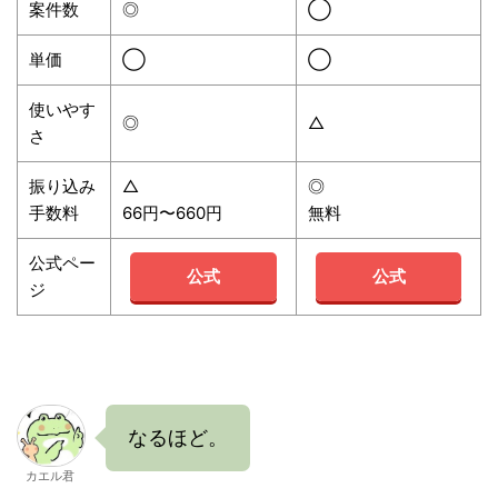
案件数
◎
◯
単価
◯
◯
使いやす
◎
△
さ
振り込み
△
◎
手数料
66円〜660円
無料
公式ペー
公式
公式
ジ
なるほど。
カエル君