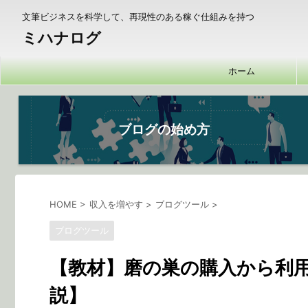
文筆ビジネスを科学して、再現性のある稼ぐ仕組みを持つ
ミハナログ
ホーム
ブログの始め方
HOME
>
収入を増やす
>
ブログツール
>
ブログツール
【教材】磨の巣の購入から利
説】