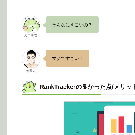
そんなにすごいの？
カエル君
マジですごい！
管理人
RankTrackerの良かった点/メリッ