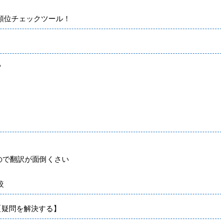
検索順位チェックツール！
る
ので翻訳が面倒くさい
較
つ【疑問を解決する】