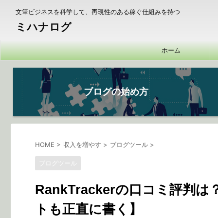
文筆ビジネスを科学して、再現性のある稼ぐ仕組みを持つ
ミハナログ
ホーム
ブログの始め方
HOME
>
収入を増やす
>
ブログツール
>
ブログツール
RankTrackerの口コミ
トも正直に書く】