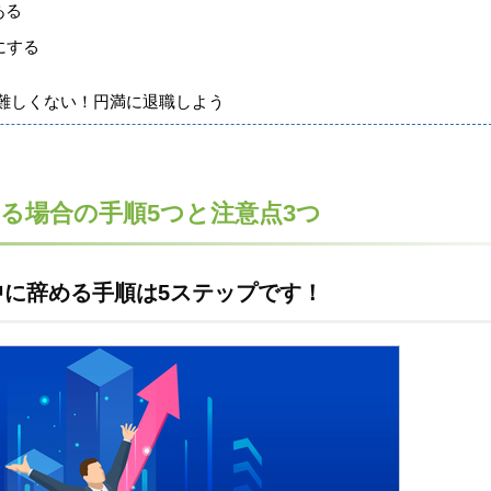
ある
にする
難しくない！円満に退職しよう
る場合の手順5つと注意点3つ
に辞める手順は5ステップです！