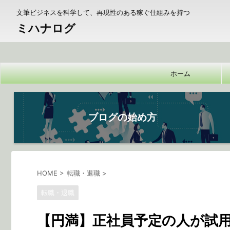
文筆ビジネスを科学して、再現性のある稼ぐ仕組みを持つ
ミハナログ
ホーム
ブログの始め方
HOME
>
転職・退職
>
転職・退職
【円満】正社員予定の人が試用