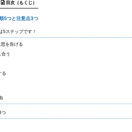
目次（もくじ）
順5つと注意点3つ
は5ステップです！
意思を告げる
し合う
する
由
3つ