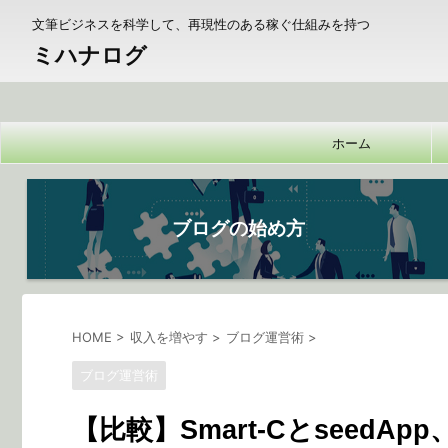
文筆ビジネスを科学して、再現性のある稼ぐ仕組みを持つ
ミハナログ
ホーム
ブログの始め方
HOME
>
収入を増やす
>
ブログ運営術
>
ブログ運営術
【比較】Smart-Cとseed