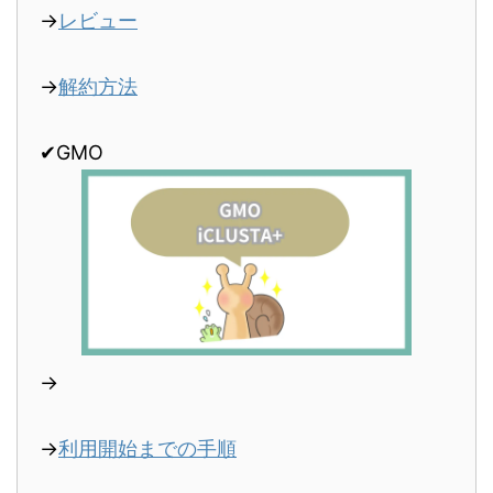
→
レビュー
→
解約方法
✔︎GMO
→
→
利用開始までの手順