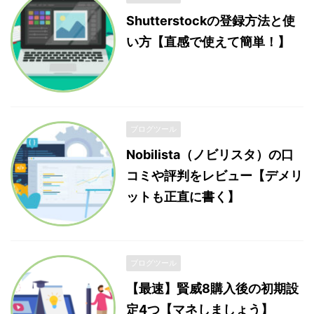
Shutterstockの登録方法と使
い方【直感で使えて簡単！】
ブログツール
Nobilista（ノビリスタ）の口
コミや評判をレビュー【デメリ
ットも正直に書く】
ブログツール
【最速】賢威8購入後の初期設
定4つ【マネしましょう】