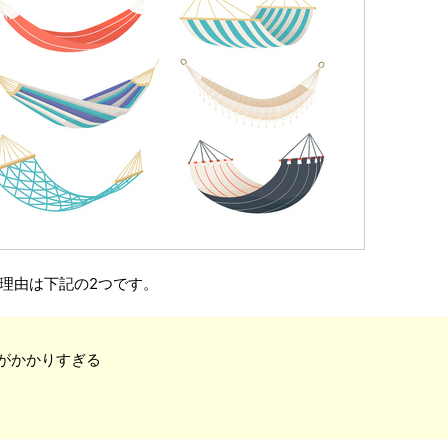
理由は下記の2つです。
がかかりすぎる