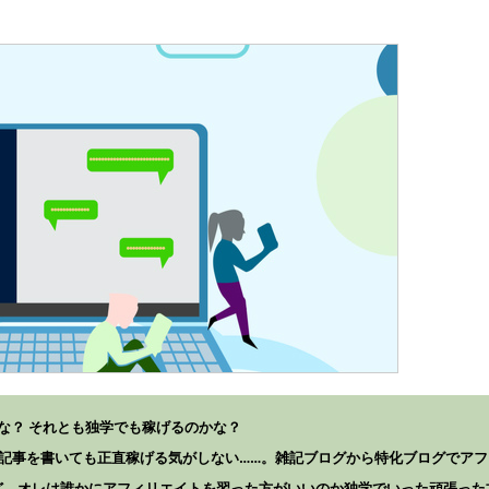
な？ それとも独学でも稼げるのかな？
っ記事を書いても正直稼げる気がしない……。雑記ブログから特化ブログでアフ
ど、オレは誰かにアフィリエイトを習った方がいいのか独学でいった頑張った