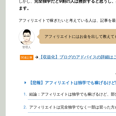
完全独学だと9割の人は挫折すると思うし、
しかし、
ます。
アフィリエイトで稼ぎたいと考えている人は、記事を最
アフィリエイトにはお金を出して教えて
管理人
→
【収益化】ブログのアドバイスの詳細は
関連記事
【悲報】アフィリエイトは独学でも稼げるけど
結論：アフィリエイトは独学でも稼げるけど、部
アフィリエイトは完全独学でなく一部は習った方