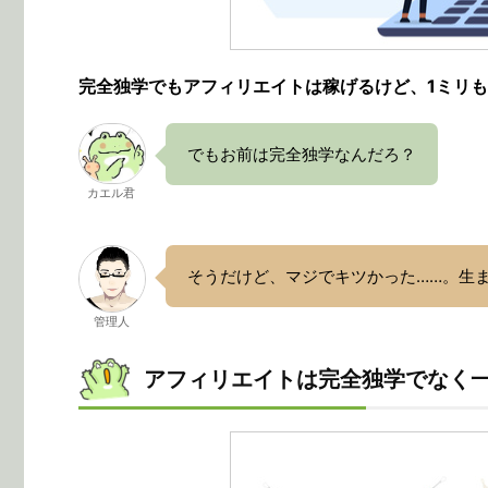
完全独学でもアフィリエイトは稼げるけど、1ミリ
でもお前は完全独学なんだろ？
カエル君
そうだけど、マジでキツかった……。生
管理人
アフィリエイトは完全独学でなく一