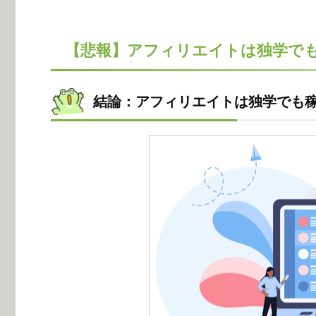
【悲報】アフィリエイトは独学で
結論：アフィリエイトは独学でも