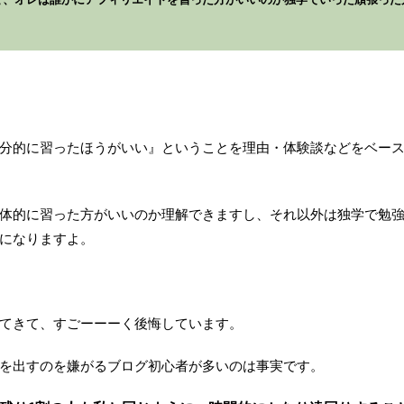
分的に習ったほうがいい』ということを理由・体験談などをベー
体的に習った方がいいのか理解できますし、それ以外は独学で勉
になりますよ。
てきて、すごーーーく後悔しています。
を出すのを嫌がるブログ初心者が多いのは事実です。