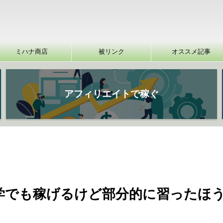
ミハナ商店
被リンク
オススメ記事
アフィリエイトで稼ぐ
学でも稼げるけど部分的に習ったほ