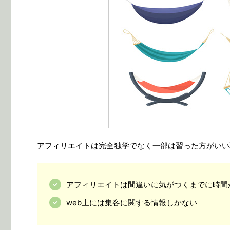
アフィリエイトは完全独学でなく一部は習った方がいい
アフィリエイトは間違いに気がつくまでに時間
web上には集客に関する情報しかない