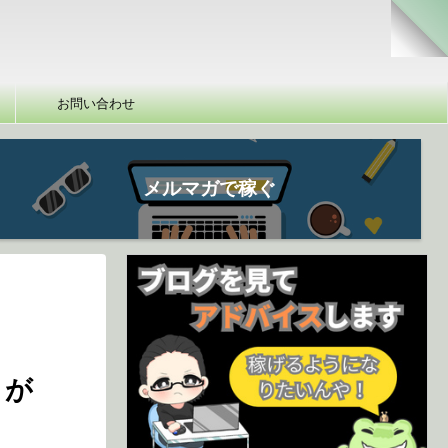
お問い合わせ
メルマガで稼ぐ
うが