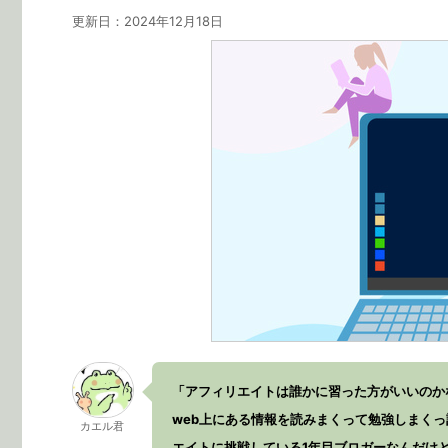
更新日：
2024年12月18日
「アフィリエイトは誰かに習った方がいいのか
web上にある情報を読みまくって勉強しまく
カエル君
エイトに挑戦している1年目ブロガーなんだけ