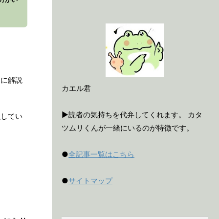
スに解説
カエル君
▶読者の気持ちを代弁してくれます。 カタ
強してい
ツムリくんが一緒にいるのが特徴です。
●
全記事一覧はこちら
●
サイトマップ