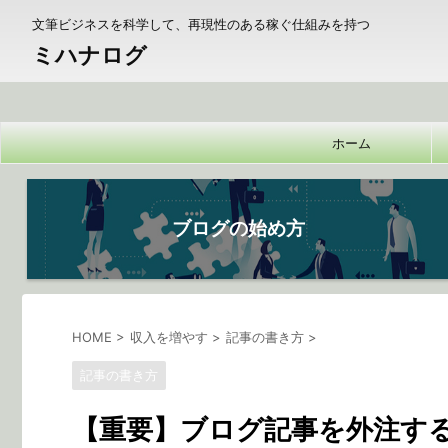
文筆ビジネスを科学して、再現性のある稼ぐ仕組みを持つ
ミハナログ
ホーム
ブログの始め方
HOME
>
収入を増やす
>
記事の書き方
>
記事の書き方
【重要】ブログ記事を外注す