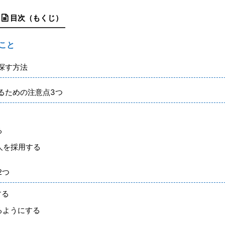
目次（もくじ）
こと
探す方法
るための注意点3つ
る
人を採用する
2つ
する
るようにする