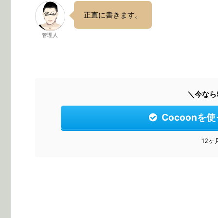
正直に書きます。
管理人
＼今なら
Cocoonを
12ヶ