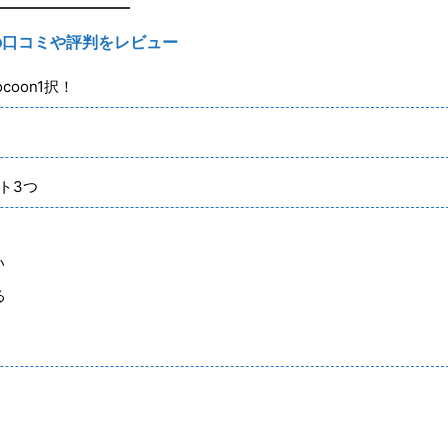
ン）の口コミや評判をレビュー
coon1択！
ット3つ
い
る