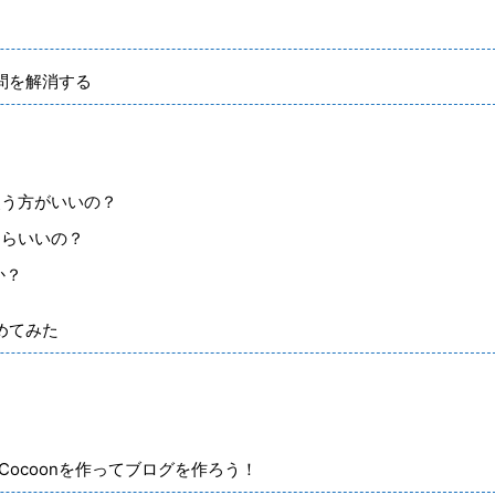
疑問を解消する
を使う方がいいの？
たらいいの？
か？
集めてみた
らCocoonを作ってブログを作ろう！