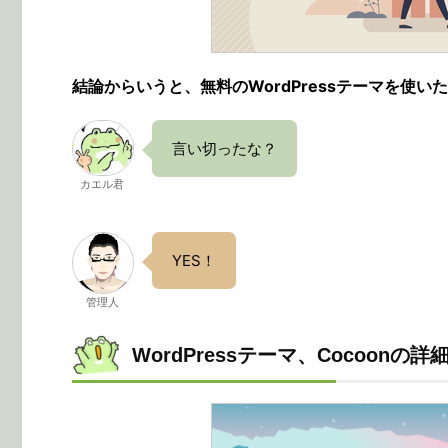
結論からいうと、無料のWordPressテーマを使い
言い切ったな？
カエル君
YES！
管理人
WordPressテーマ、Cocoonの詳