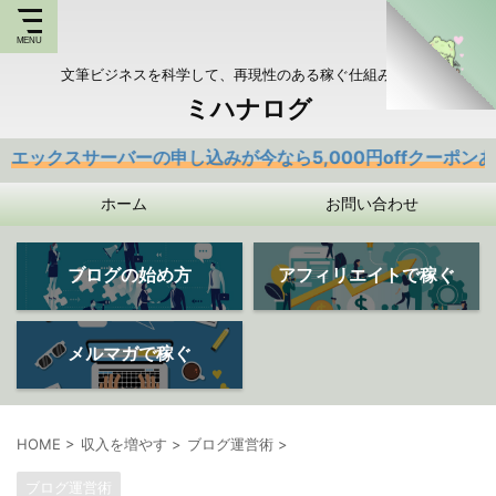
文筆ビジネスを科学して、再現性のある稼ぐ仕組みを持つ
ミハナログ
ーバーの申し込みが今なら5,000円offクーポンあり
ホーム
お問い合わせ
ブログの始め方
アフィリエイトで稼ぐ
メルマガで稼ぐ
HOME
>
収入を増やす
>
ブログ運営術
>
ブログ運営術