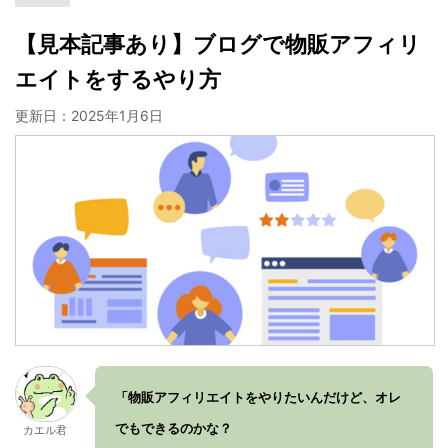
【見本記事あり】ブログで物販アフィリ
エイトをするやり方
更新日：
2025年1月6日
「物販アフィリエイトをやりたいんだけど、オレ
でもできるのかな？
カエル君