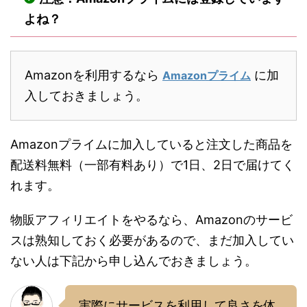
よね？
Amazonを利用するなら
に加
Amazonプライム
入しておきましょう。
Amazonプライムに加入していると注文した商品を
配送料無料（一部有料あり）で1日、2日で届けてく
れます。
物販アフィリエイトをやるなら、Amazonのサービ
スは熟知しておく必要があるので、まだ加入してい
ない人は下記から申し込んでおきましょう。
実際にサービスを利用して良さを体