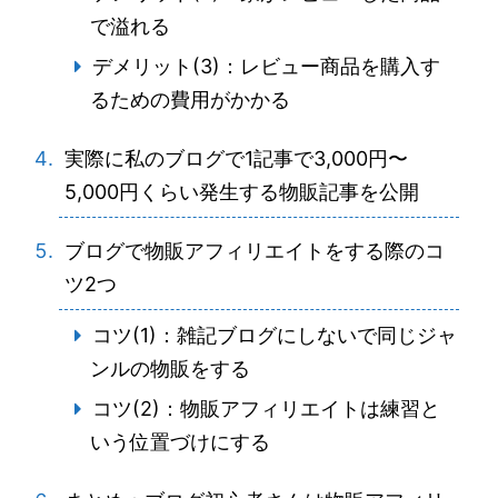
で溢れる
デメリット(3)：レビュー商品を購入す
るための費用がかかる
実際に私のブログで1記事で3,000円〜
5,000円くらい発生する物販記事を公開
ブログで物販アフィリエイトをする際のコ
ツ2つ
コツ(1)：雑記ブログにしないで同じジャ
ンルの物販をする
コツ(2)：物販アフィリエイトは練習と
いう位置づけにする