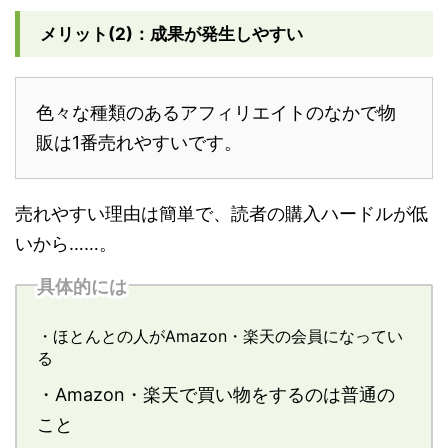
メリット(2)：成果が発生しやすい
色々な種類のあるアフィリエイトのなかで物
販は1番売れやすいです。
売れやすい理由は簡単で、読者の購入ハードルが低
いから……。
具体的には
・ほとんとの人がAmazon・楽天の会員になってい
る
・Amazon・楽天で買い物をするのは普通の
こと