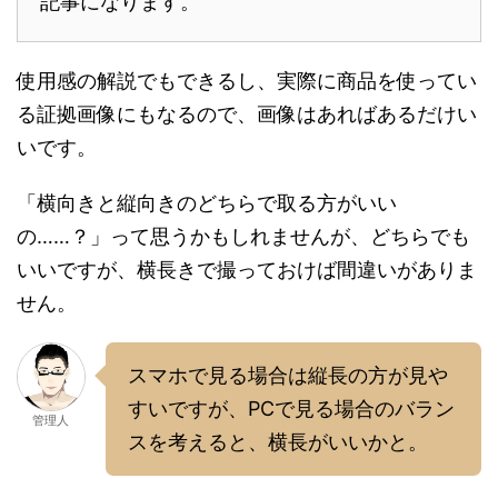
記事になります。
使用感の解説でもできるし、実際に商品を使ってい
る証拠画像にもなるので、画像はあればあるだけい
いです。
「横向きと縦向きのどちらで取る方がいい
の……？」って思うかもしれませんが、どちらでも
いいですが、横長きで撮っておけば間違いがありま
せん。
スマホで見る場合は縦長の方が見や
すいですが、PCで見る場合のバラン
管理人
スを考えると、横長がいいかと。