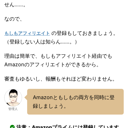
せん……。
なので、
の登録もしておきましょう。
もしもアフィリエイト
（登録しない人は知らん……。）
理由は簡単で、もしもアフィリエイト経由でも
Amazonのアフィリエイトができるから。
審査もゆるいし、報酬もそれほど変わりません。
Amazonともしもの両方を同時に登
録しましょう。
管理人
注意：Amazonプライムには登録しています