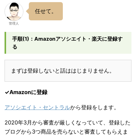
任せて。
管理人
手順(1)：Amazonアソシエイト・楽天に登録す
る
まずは登録しないと話ははじまりません。
✓Amazonに登録
アソシエイト・セントラル
から登録をします。
2020年3月から審査が厳しくなっていて、登録した
ブログから3つ商品を売らないと審査してもらえま