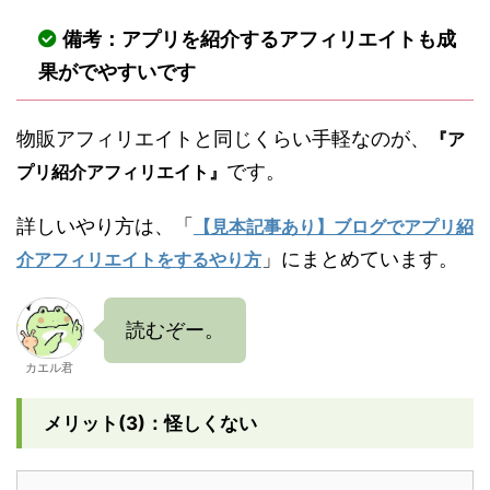
備考：アプリを紹介するアフィリエイトも成
果がでやすいです
物販アフィリエイトと同じくらい手軽なのが、
『ア
です。
プリ紹介アフィリエイト』
詳しいやり方は、「
【見本記事あり】ブログでアプリ紹
」にまとめています。
介アフィリエイトをするやり方
読むぞー。
カエル君
メリット(3)：怪しくない