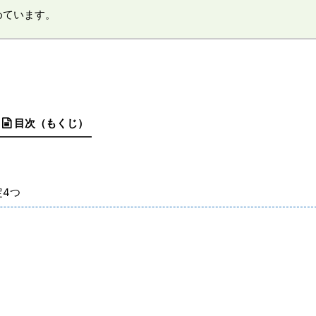
めています。
目次（もくじ）
】
4つ