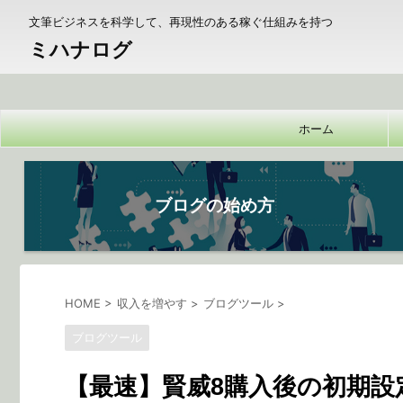
文筆ビジネスを科学して、再現性のある稼ぐ仕組みを持つ
ミハナログ
ホーム
ブログの始め方
HOME
>
収入を増やす
>
ブログツール
>
ブログツール
【最速】賢威8購入後の初期設