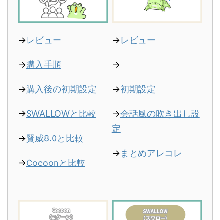
→
レビュー
→
レビュー
→
購入手順
→
→
購入後の初期設定
→
初期設定
→
SWALLOWと比較
→
会話風の吹き出し設
定
→
賢威8.0と比較
→
まとめアレコレ
→
Cocoonと比較