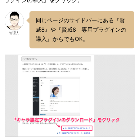
ラグインの導入』をクリック。
同じページのサイドバーにある『賢
威8』や『賢威8 専用プラグインの
管理人
導入』からでもOK。