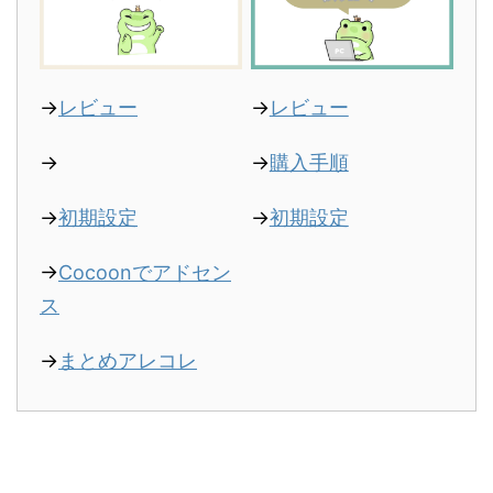
→
レビュー
→
レビュー
→
→
購入手順
→
初期設定
→
初期設定
→
Cocoonでアドセン
ス
→
まとめアレコレ