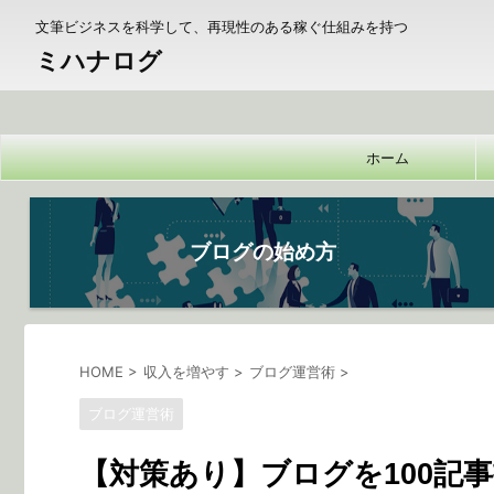
文筆ビジネスを科学して、再現性のある稼ぐ仕組みを持つ
ミハナログ
ホーム
ブログの始め方
HOME
>
収入を増やす
>
ブログ運営術
>
ブログ運営術
【対策あり】ブログを100記