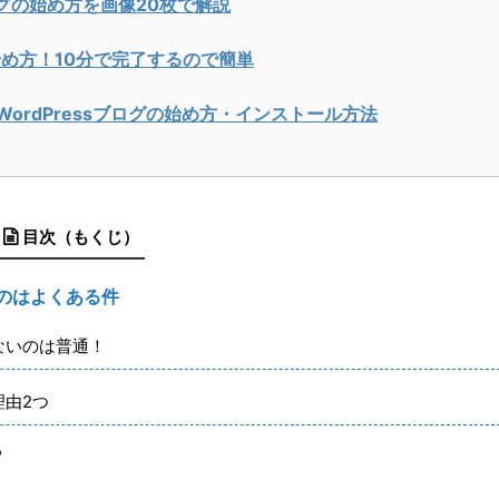
ブログの始め方を画像20枚で解説
め方！10分で完了するので簡単
WordPressブログの始め方・インストール方法
目次（もくじ）
のはよくある件
ないのは普通！
理由2つ
る