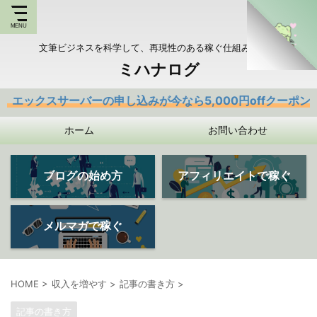
文筆ビジネスを科学して、再現性のある稼ぐ仕組みを持つ
ミハナログ
ーバーの申し込みが今なら5,000円offクーポンあり
ホーム
お問い合わせ
ブログの始め方
アフィリエイトで稼ぐ
メルマガで稼ぐ
HOME
>
収入を増やす
>
記事の書き方
>
記事の書き方