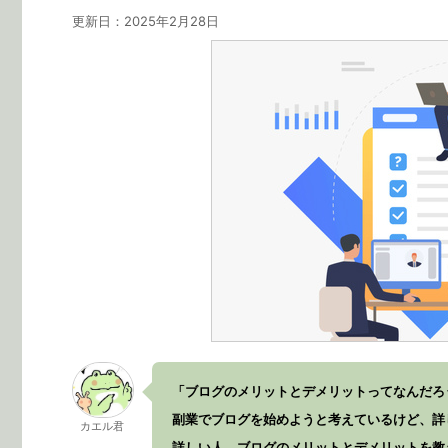
更新日：
2025年2月28日
「ブログのメリットとデメリットってなんだろ
副業でブログを始めようと考えているけど、詳
カエル君
詳しい人、ブログのメリットとデメリットを教