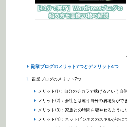
副業ブログのメリット7つとデメリット4つ
副業ブログのメリット7つ
メリット(1)：自分のチカラで稼げるという自
メリット(2)：会社とは違う自分の居場所がで
メリット(3)：家族との時間を増やせるように
メリット(4)：ネットビジネスのスキルが身に