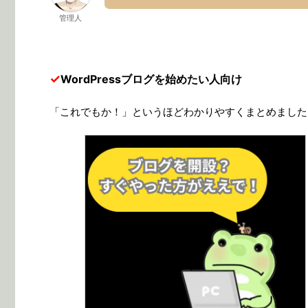
管理人
✓
WordPressブログを始めたい人向け
「これでもか！」というほどわかりやすくまとめました