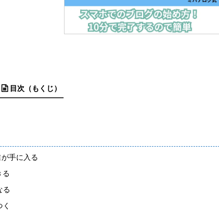
目次（もくじ）
信が手に入る
きる
なる
つく