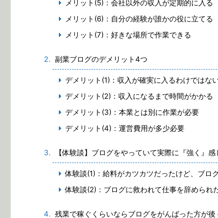
メリット(5)：会社以外の収入が定期的に入る
メリット(6)：自分の経験が誰かの役に立てる
メリット(7)：好きな場所で作業できる
副業ブログのデメリット4つ
デメリット(1)：収入が確実に入るわけではな
デメリット(2)：収入になるまで時間がかかる
デメリット(3)：本業とは別に作業が必要
デメリット(4)：運営費用が多少必要
【体験談】ブログをやっていて実際に『強く』感
体験談(1)：給料がカツカツだったけど、ブロ
体験談(2)：ブログに救われて仕事を辞められ
残業で稼ぐくらいならブログをがんばった方が後