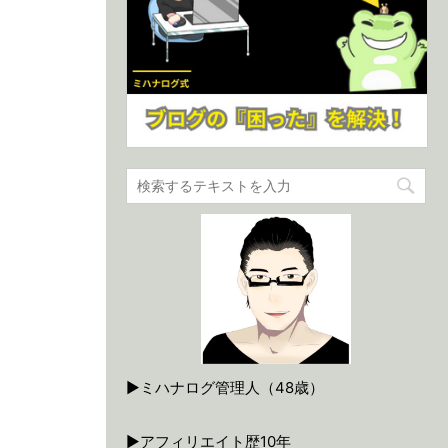
▶ミハナログ管理人（48歳）
▶アフィリエイト歴10年