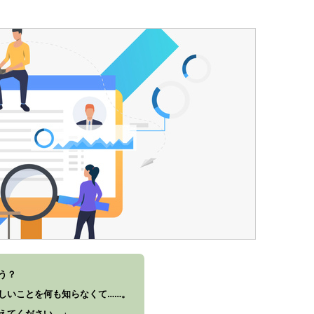
う？
しいことを何も知らなくて……。
えてください。」