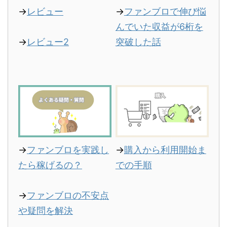
→
レビュー
→
ファンブロで伸び悩
んでいた収益が6桁を
→
レビュー2
突破した話
→
ファンブロを実践し
→
購入から利用開始ま
たら稼げるの？
での手順
→
ファンブロの不安点
や疑問を解決