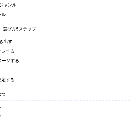
営ジャンル
ンル
・選び方5ステップ
書き出す
ージする
メージする
決定する
2つ
い
い