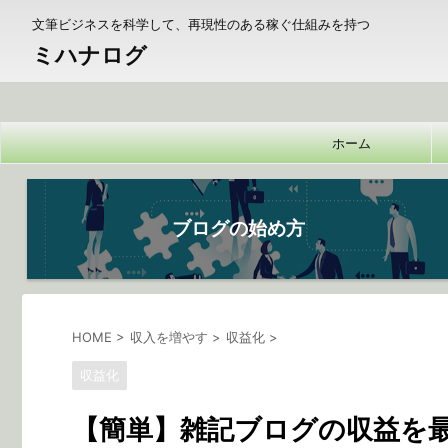
文筆ビジネスを科学して、再現性のある稼ぐ仕組みを持つ
ミハナログ
ホーム
ブログの始め方
HOME
>
収入を増やす
>
収益化
>
収益化
【簡単】雑記ブログの収益を