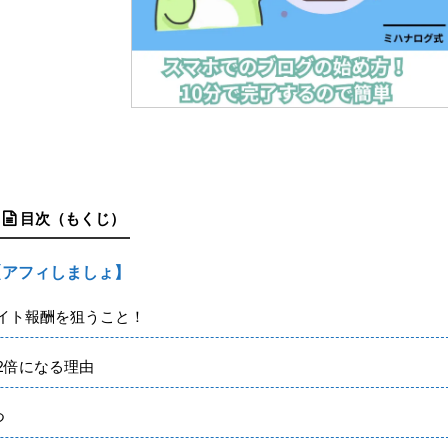
目次（もくじ）
【アフィしましょ】
イト報酬を狙うこと！
2倍になる理由
つ