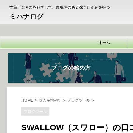
文筆ビジネスを科学して、再現性のある稼ぐ仕組みを持つ
ミハナログ
ホーム
ブログの始め方
HOME
>
収入を増やす
>
ブログツール
>
ブログツール
SWALLOW（スワロー）の