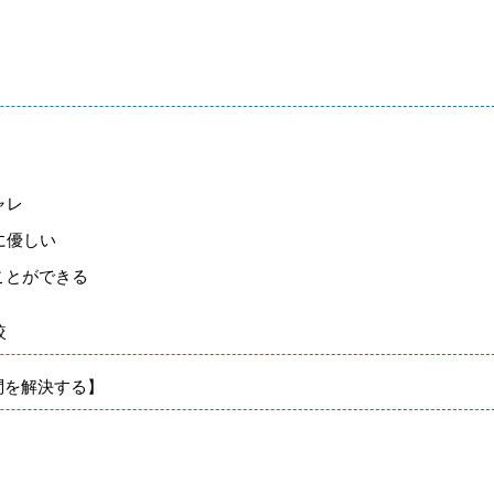
ャレ
に優しい
ことができる
較
問を解決する】