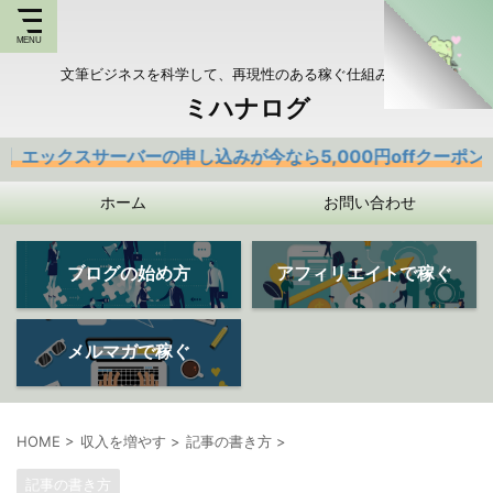
文筆ビジネスを科学して、再現性のある稼ぐ仕組みを持つ
ミハナログ
ーバーの申し込みが今なら5,000円offクーポンあり
ホーム
お問い合わせ
ブログの始め方
アフィリエイトで稼ぐ
メルマガで稼ぐ
HOME
>
収入を増やす
>
記事の書き方
>
記事の書き方