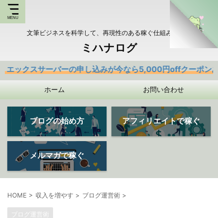
文筆ビジネスを科学して、再現性のある稼ぐ仕組みを持つ
ミハナログ
ーバーの申し込みが今なら5,000円offクーポンあり
ホーム
お問い合わせ
ブログの始め方
アフィリエイトで稼ぐ
メルマガで稼ぐ
HOME
>
収入を増やす
>
ブログ運営術
>
ブログ運営術