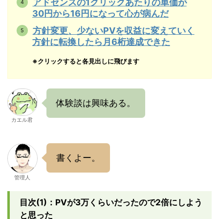
アドセンスの1クリックあたりの単価が
30円から16円になって心が病んだ
方針変更、少ないPVを収益に変えていく
方針に転換したら月6桁達成できた
※クリックすると各見出しに飛びます
体験談は興味ある。
カエル君
書くよー。
管理人
目次(1)：PVが3万くらいだったので2倍にしよう
と思った