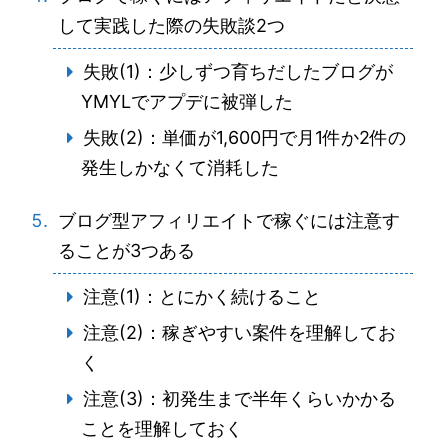
して実践した際の失敗談2つ
失敗(1)：少しずつ育ちだしたブログが
YMYLでアプデに被弾した
失敗(2)：単価が1,600円で月1件か2件の
発生しかなくて消耗した
ブログ型アフィリエイトで稼ぐには注意す
ることが3つある
注意(1)：とにかく続けること
注意(2)：稼ぎやすい案件を理解してお
く
注意(3)：初発生まで半年くらいかかる
ことを理解しておく