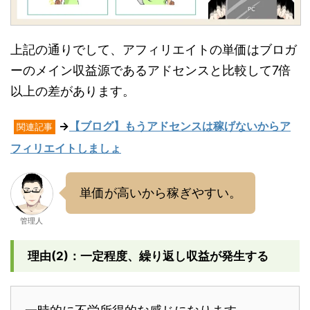
上記の通りでして、アフィリエイトの単価はブロガ
ーのメイン収益源であるアドセンスと比較して7倍
以上の差があります。
→
【ブログ】もうアドセンスは稼げないからア
関連記事
フィリエイトしましょ
単価が高いから稼ぎやすい。
管理人
理由(2)：一定程度、繰り返し収益が発生する