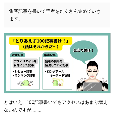
集客記事を書いて読者をたくさん集めていき
ます。
とはいえ、100記事書いてもアクセスはあまり増え
ないのですが……。