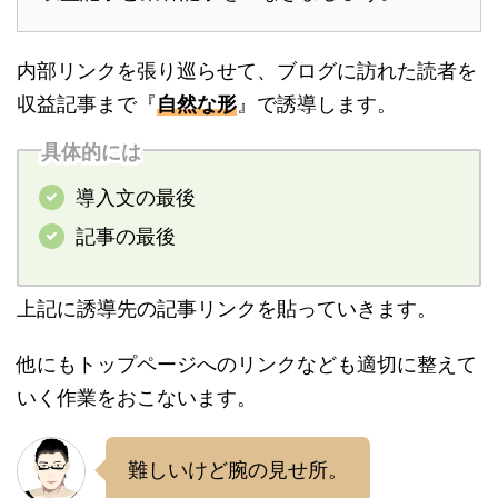
内部リンクを張り巡らせて、ブログに訪れた読者を
収益記事まで『
自然な形
』で誘導します。
具体的には
導入文の最後
記事の最後
上記に誘導先の記事リンクを貼っていきます。
他にもトップページへのリンクなども適切に整えて
いく作業をおこないます。
難しいけど腕の見せ所。