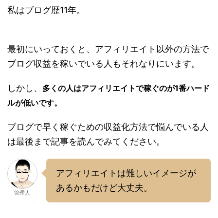
私はブログ歴11年。
最初にいっておくと、アフィリエイト以外の方法で
ブログ収益を稼いでいる人もそれなりにいます。
しかし、
多くの人はアフィリエイトで稼ぐのが1番ハード
ルが低いです。
ブログで早く稼ぐための収益化方法で悩んでいる人
は最後まで記事を読んでみてください。
アフィリエイトは難しいイメージが
あるかもだけど大丈夫。
管理人