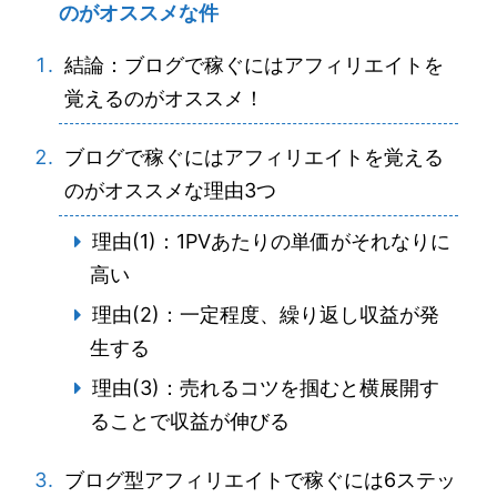
のがオススメな件
結論：ブログで稼ぐにはアフィリエイトを
覚えるのがオススメ！
ブログで稼ぐにはアフィリエイトを覚える
のがオススメな理由3つ
理由(1)：1PVあたりの単価がそれなりに
高い
理由(2)：一定程度、繰り返し収益が発
生する
理由(3)：売れるコツを掴むと横展開す
ることで収益が伸びる
ブログ型アフィリエイトで稼ぐには6ステッ