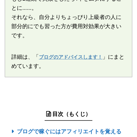
とに……。
それなら、自分よりちょっぴり上級者の人に
部分的にでも習った方が費用対効果が大きい
です。
詳細は、「
」にまと
ブログのアドバイスします！
めています。
目次（もくじ）
ブログで稼ぐにはアフィリエイトを覚える