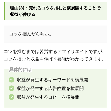
理由(3)：売れるコツを掴むと横展開することで
収益が伸びる
コツを掴んだら熱い。
コツを掴むまでは苦労するアフィリエイトですが、
コツを掴むと収益を伸ばす要領がわかってきます。
具体的には
収益が発生するキーワードを横展開
収益が発生する広告位置を横展開
収益が発生するコピーを横展開