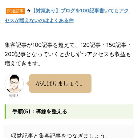
→
【対策あり】ブログを100記事書いてもアク
関連記事
セスが増えないのはよくある件
集客記事が100記事を超えて、120記事・150記事・
200記事となっていくと少しずつアクセスも収益も
増えてきます。
がんばりましょう。
管理人
手順(5)：導線を整える
収益記事と集客記事をつなぎましょう。