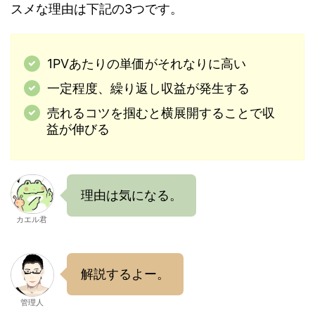
スメな理由は下記の3つです。
1PVあたりの単価がそれなりに高い
一定程度、繰り返し収益が発生する
売れるコツを掴むと横展開することで収
益が伸びる
理由は気になる。
カエル君
解説するよー。
管理人