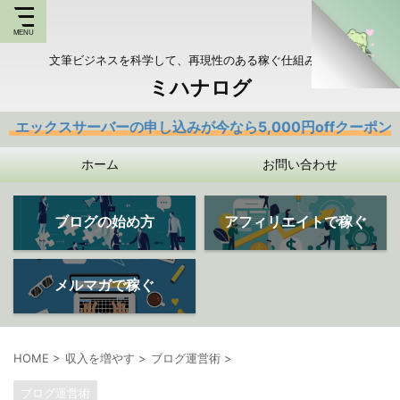
文筆ビジネスを科学して、再現性のある稼ぐ仕組みを持つ
ミハナログ
ーバーの申し込みが今なら5,000円offクーポンあり
ホーム
お問い合わせ
ブログの始め方
アフィリエイトで稼ぐ
メルマガで稼ぐ
HOME
>
収入を増やす
>
ブログ運営術
>
ブログ運営術